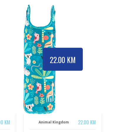
22.00
KM
00
KM
22.00
KM
Animal Kingdom