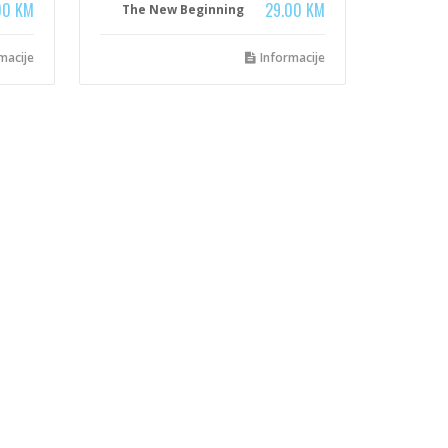
00
KM
29.00
KM
The New Beginning
macije
Informacije