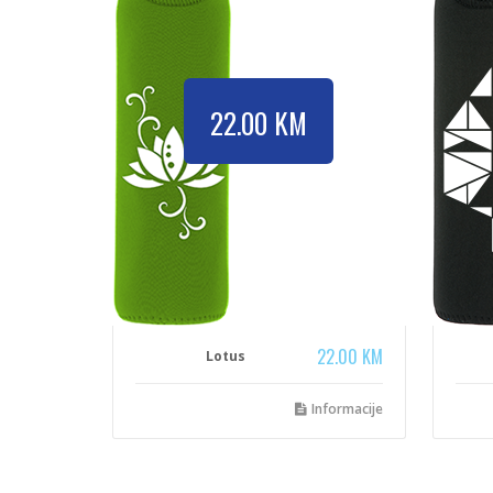
22.00
KM
22.00
KM
Lotus
Informacije