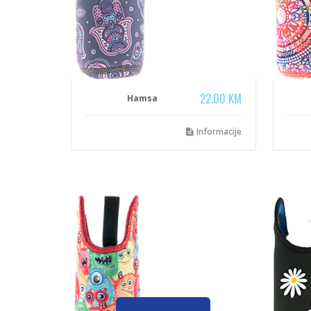
22.00
KM
Hamsa
Informacije