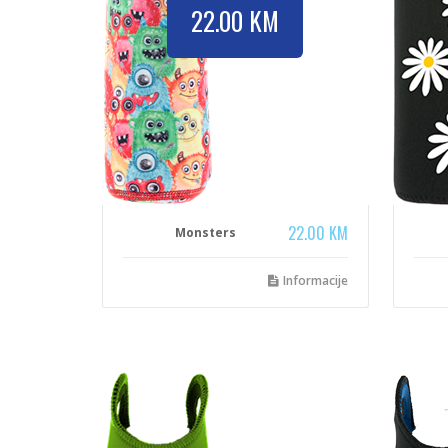
22.00
KM
22.00
KM
Monsters
Informacije